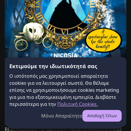
Εκτιμούμε την ιδιωτικότητά σας
Ο ιστότοπός μας χρησιμοποιεί απαραίτητα
cookies για να λειτουργεί σωστά. Θα θέλαμε
Σχετικά με την Εκδήλωση
επίσης να χρησιμοποιήσουμε cookies marketing
για μια πιο εξατομικευμένη εμπειρία. Διαβάστε
ANNOUNCEMENT:

περισσότερα για την
Πολιτική Cookies.
DUE TO CURRENT FLIGHT SITUATION 'CINDERELLA' 
Μόνο Απαραίτητα
Αποδοχή Όλων
Εξωτερική Εκδήλωση
Αγορά Εισιτηρίων
SHOWS ON 21 &22/3/26 AT N/SIA THEATRE ARE 
RESCHEDULED TO 6&7/3/27. TICKETS FOR 21/3 VALID 